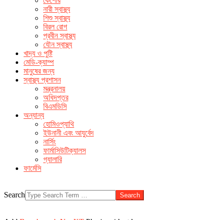
কৈশোর
make men horny
over the counter ed remedies
buy sildenafil
নারী স্বাস্থ্য
without prescription
the very male enhancement product
free
শিশু স্বাস্থ্য
cialis sample pack canada
বিরল রোগ
প্রবীন স্বাস্থ্য
যৌন স্বাস্থ্য
খাদ্য ও পুষ্টি
মেডি-ক্যাম্প
মানুষের জন্য
স্বাস্থ্য প্রশাসন
মন্ত্রনালয়
অধিদপ্তর
বিএমডিসি
অন্যান্য
হোমিওপ্যাথি
ইউনানী এবং আযুর্বেদ
নার্সিং
ফার্মাসিউটিক্যালস
গ্যালারি
ফার্মেসি
Search