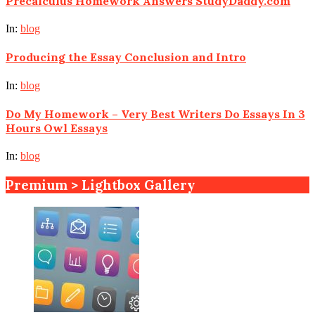
Precalculus Homework Answers StudyDaddy.com
In:
blog
Producing the Essay Conclusion and Intro
In:
blog
Do My Homework – Very Best Writers Do Essays In 3
Hours Owl Essays
In:
blog
Premium > Lightbox Gallery