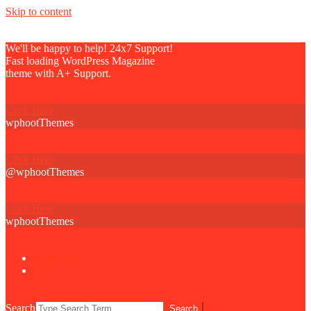
Skip to content
We'll be happy to help! 24x7 Support!
Fast loading WordPress Magazine
theme with A+ Support.
Click Here
wphootThemes
Click Here
@wphootThemes
Click Here
wphootThemes
Newsletter
About Us
Search