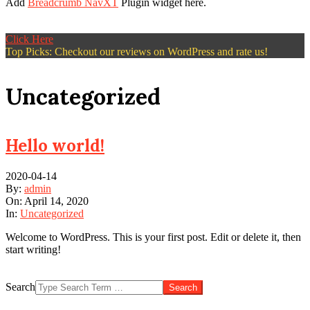
Add
Breadcrumb NavXT
Plugin widget here.
Click Here
Top Picks: Checkout our reviews on WordPress and rate us!
Uncategorized
Hello world!
2020-04-14
By:
admin
On:
April 14, 2020
In:
Uncategorized
Welcome to WordPress. This is your first post. Edit or delete it, then
start writing!
Search